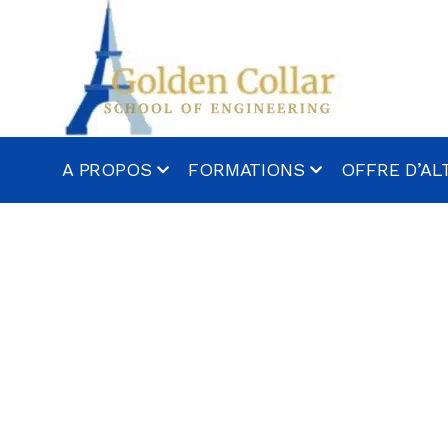
A PROPOS
FORMATIONS
OFFRE D’A
Qui sommes-nous ?
BTS
Qu’est-ce qu’un contrat
Bachelor
d’alternance
Mastère
Nos partenaires
Autres formations
Les contrats d’alternance en
tant qu’étudiant
Foire aux Questions