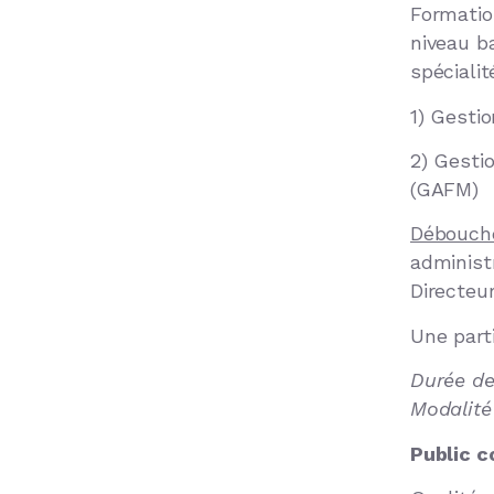
Formatio
niveau b
spécialit
1) Gesti
2) Gesti
(GAFM)
Débouché
administr
Directeu
Une part
Durée de
Modalité
Public 