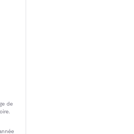
ge de
ire.
 année