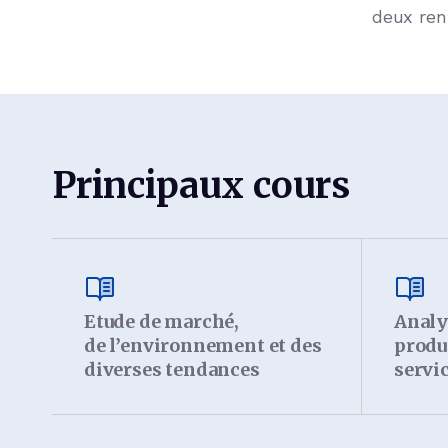
deux rent
Principaux cours
Etude de marché,
Analy
de l’environnement et des
produi
diverses tendances
servi