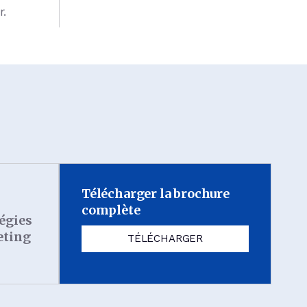
r.
Télécharger la brochure
complète
tégies
eting
TÉLÉCHARGER