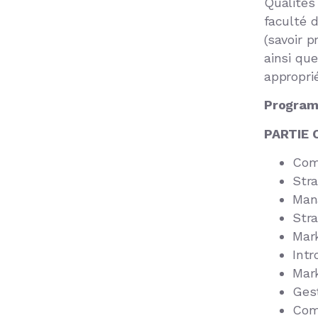
Qualités
faculté 
(savoir 
ainsi que
approprié
Programm
PARTIE 
Comm
Stra
Mana
Stra
Mark
Intr
Mar
Ges
Com