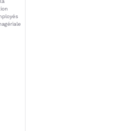
la
tion
employés
nagériale